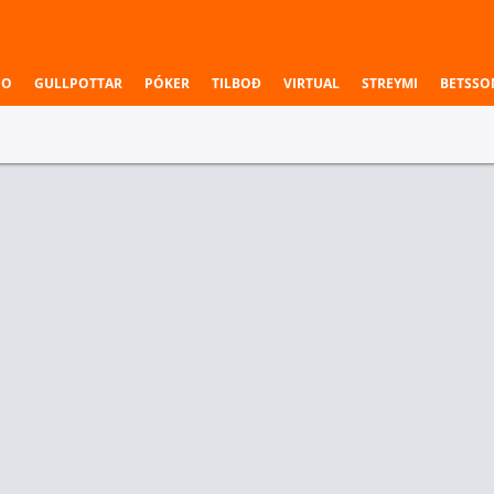
NO
GULLPOTTAR
PÓKER
TILBOÐ
VIRTUAL
STREYMI
BETSSO
 & Deildir
Einstök veðmál
ialifiers
Sigurvegari leiks
Kort 3 - Sigurvegari
Iberian Soul
6666
Iberian Soul
1.03
9.00
1.20
ialifiers
Sigurvegari leiks
Kort 3 - Sigurvegari