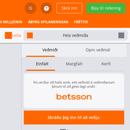
IS
Skrá inn
Búa til reikning
English
N MILLJÓNIN
ÁBYRG SPILAMENNSKA
FRÉTTIR
Svenska
Leita
Fela veðmiða
Dansk
Veðmiði
Opin veðmál
Íslenska
Einfalt
Margfalt
Kerfi
Español
Español - Chile
Þú verður að hafa amk. eitt veðmál á veðmiðanum
þínum til að geta lagt undir.
Español - México
Español - Colombia
6666
Ekki í boði
4.00
Skráðu þig inn til að veðja.
Español - Perú