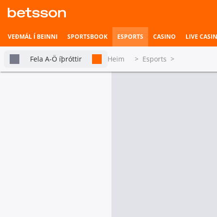
VEÐMÁL Í BEINNI
SPORTSBOOK
ESPORTS
CASINO
LIVE CASI
Fela A-Ö íþróttir
Heim
>
Esports
>
Allt Esports World Cup
Betsson Milljónin
Topplistar
tabs.live-and-upcoming
Mót
Heimili íþrótta
Veðmál í beinni
Væntanlegt í dag
Hefst fljótlega
Esports World Cup: Counter-Strike Open Qu
Iberian Soul
6666
Esports
Esports World Cup: Counter-Strike Open Qu