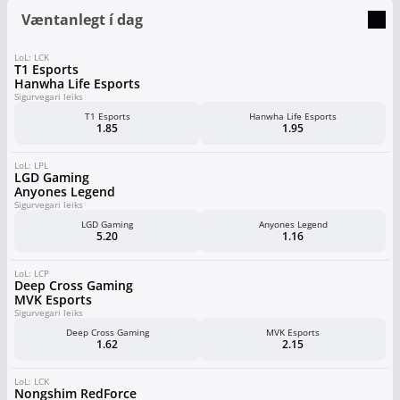
Væntanlegt í dag
LoL: LCK
T1 Esports
Hanwha Life Esports
Sigurvegari leiks
T1 Esports
Hanwha Life Esports
1.85
1.95
LoL: LPL
LGD Gaming
Anyones Legend
Sigurvegari leiks
LGD Gaming
Anyones Legend
5.20
1.16
LoL: LCP
Deep Cross Gaming
MVK Esports
Sigurvegari leiks
Deep Cross Gaming
MVK Esports
1.62
2.15
LoL: LCK
Nongshim RedForce