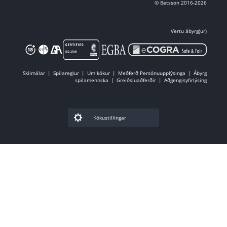
© Betsson 2016-2026
Vertu ábyrg(ur)
Skilmálar
Spilareglur
Um kökur
Meðferð Persónuupplýsinga
Ábyrg
spilamennska
Greiðsluaðferðir
Aðgengisyfirlýsing
Kökustillingar