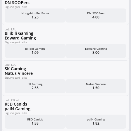
DN SOOPers
Sigurvegari leiks
Nongshim RedForce
DN SOOPers
1.25
4.00
LoL: LPL
Bilibili Gaming
Edward Gaming
Sigurvegari leiks
Bilibili Gaming
Edward Gaming
1.09
8.00
LoL: LEC
SK Gaming
Natus Vincere
Sigurvegari leiks
SK Gaming
Natus Vincere
2.55
1.50
LoL: CBLoL
RED Canids
paiN Gaming
Sigurvegari leiks
RED Canids
paiN Gaming
1.88
1.82