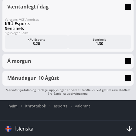
Væntanlegt í dag
Valorant: VCT Americas
KRÜ Esports
Sentinels
Sigurvegari leiks
KRÜ Esports
Sentinels
3.20
1.30
Á morgun
Mánudagur
10 Ágúst
Marka/stiga-talan og ítarlegri upplýsingar er bara til fróðleiks. Við getum ekki staðfest
áreiðanleika upplýsinganna.
heim
ithrottabok
esports
valorant
Íslenska