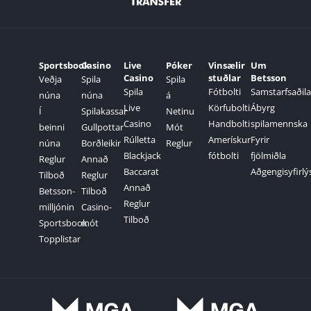
Sportsbook
Casino
Live
Póker
Vinsælir
Um
Casino
stuðlar
Betsson
Veðja
Spila
Spila
Spila
Fótbolti
Samstarfsaðila
núna
núna
á
Live
Körfubolti
Ábyrg
Í
Spilakassar
Netinu
Casino
Handbolti
spilamennska
beinni
Gullpottar
Mót
Rúlletta
Amerískur
Fyrir
núna
Borðleikir
Reglur
Blackjack
fótbolti
fjölmiðla
Reglur
Annað
Baccarat
Aðgengisyfirlý
Tilboð
Reglur
Annað
Betsson-
Tilboð
Reglur
milljónin
Casino-
Tilboð
Sportsbook
mót
Topplistar