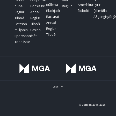
beinni
Gullpottar
Mót
Rúlletta
Amerískur
Fyrir
núna
Borðleikir
Reglur
Blackjack
fótbolti
fjölmiðla
Reglur
Annað
Baccarat
Aðgengisyfirlý
Tilboð
Reglur
Annað
Betsson-
Tilboð
Reglur
milljónin
Casino-
Tilboð
Sportsbook
mót
Topplistar
Leyfi
© Betsson 2016-2026