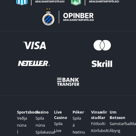
Sportsbook
Casino
Live
Póker
Vinsælir
Um
Casino
stuðlar
Betsson
Veðja
Spila
Spila
Spila
Fótbolti
Samstarfsaðila
núna
núna
á
Live
Körfubolti
Ábyrg
Í
Spilakassar
Netinu