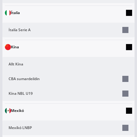
Ítalía
Ítalía Serie A
Kína
Allt Kína
CBA sumardeildin
Kína NBL U19
Mexíkó
Mexíkó LNBP