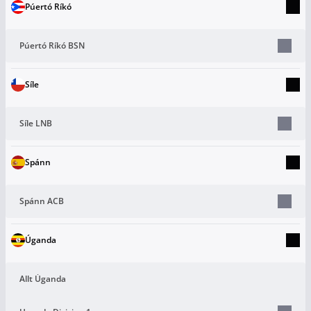
Púertó Ríkó
Púertó Ríkó BSN
Síle
Síle LNB
Spánn
Spánn ACB
Úganda
Allt Úganda