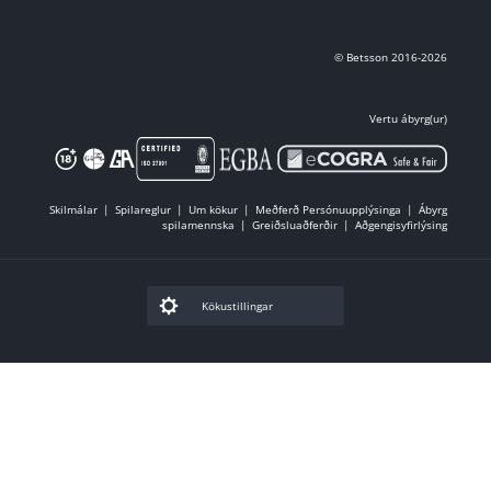
© Betsson 2016-2026
Vertu ábyrg(ur)
Skilmálar
Spilareglur
Um kökur
Meðferð Persónuupplýsinga
Ábyrg
spilamennska
Greiðsluaðferðir
Aðgengisyfirlýsing
Kökustillingar