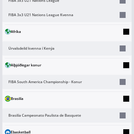
FIBA 3x3 U21 Nations League
FIBA 3x3 U21 Nations League Kvenna
Afríka
Úrvalsdeild kvenna í Kenýa
Alþjóðlegar konur
FIBA South America Championship - Konur
Brasilía
Brasilía Campeonato Paulista de Basquete
Ebasketball