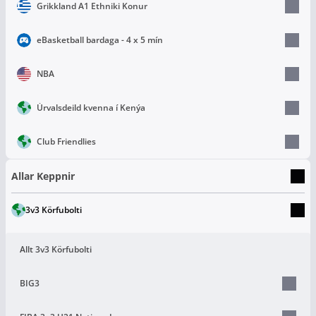
Grikkland A1 Ethniki Konur
eBasketball bardaga - 4 x 5 mín
NBA
Úrvalsdeild kvenna í Kenýa
Club Friendlies
Allar Keppnir
3v3 Körfubolti
Allt 3v3 Körfubolti
BIG3