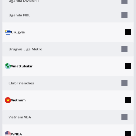
Uganda Division 1
Úganda NBL
Úrúgvæ
Úrúgvæ Liga Metro
Vináttuleikir
Club Friendlies
Víetnam
Víetnam VBA
WNBA