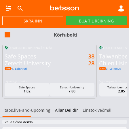
SKRÁ INN
BÚA TIL REIKNING
CASINO
GULLPOTTAR
PÓKER
TILBOÐ
VIRTUAL
STREY
Körfubolti
ÚRVALSDEILD KVENNA Í KENÝA
CLUB FRIENDLIES
Safe Spaces
38
Taiwanbee
Zetech University
28
Chien Hsin 
4. Leikhluti
3. Leikhluti
Sigurvegari leiks
Sigurvegari leiks
Safe Spaces
Zetech University
Taiwanbeer Le
1.02
7.80
2.85
tabs.live-and-upcoming
Allar Deildir
Einstök veðmál
Velja fjölda deilda