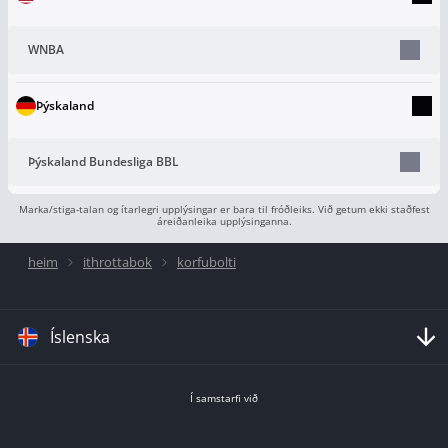
WNBA
Þýskaland
Þýskaland Bundesliga BBL
Marka/stiga-talan og ítarlegri upplýsingar er bara til fróðleiks. Við getum ekki staðfest
áreiðanleika upplýsinganna.
heim
ithrottabok
korfubolti
Íslenska
Í samstarfi við