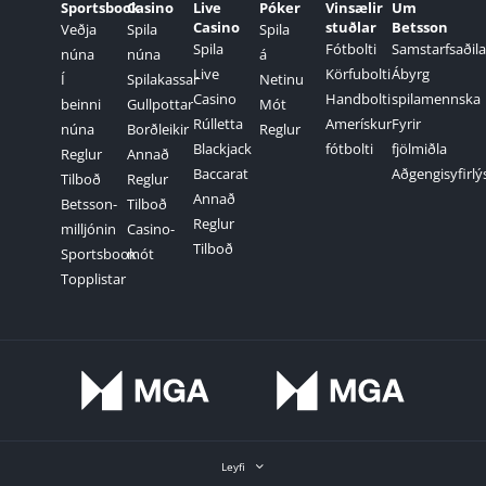
Sportsbook
Casino
Live
Póker
Vinsælir
Um
Casino
stuðlar
Betsson
Veðja
Spila
Spila
Spila
Fótbolti
Samstarfsaðila
núna
núna
á
Live
Körfubolti
Ábyrg
Í
Spilakassar
Netinu
Casino
Handbolti
spilamennska
beinni
Gullpottar
Mót
Rúlletta
Amerískur
Fyrir
núna
Borðleikir
Reglur
Blackjack
fótbolti
fjölmiðla
Reglur
Annað
Baccarat
Aðgengisyfirlý
Tilboð
Reglur
Annað
Betsson-
Tilboð
Reglur
milljónin
Casino-
Tilboð
Sportsbook
mót
Topplistar
Leyfi