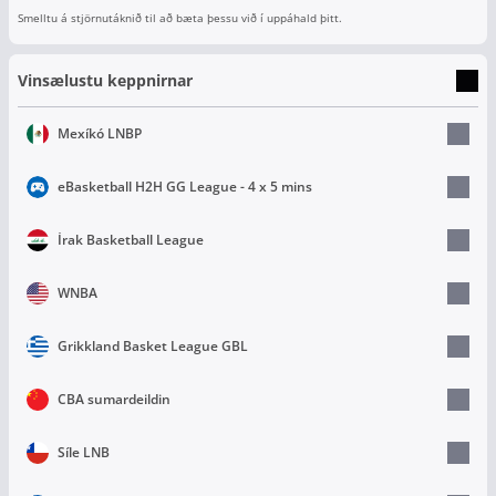
Smelltu á stjörnutáknið til að bæta þessu við í uppáhald þitt.
Vinsælustu keppnirnar
Mexíkó LNBP
eBasketball H2H GG League - 4 x 5 mins
Írak Basketball League
WNBA
Grikkland Basket League GBL
CBA sumardeildin
Síle LNB