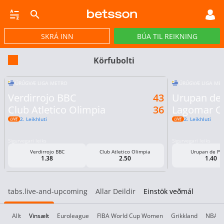
SKRÁ INN
BÚA TIL REIKNING
CASINO
GULLPOTTAR
PÓKER
TILBOÐ
VIRTUAL
STREY
Körfubolti
ÚRÚGVÆ LIGA METRO
ÚRÚGVÆ LIGA ME
Verdirrojo BBC
43
Urupan de
Club Atletico Olimpia
36
Lagomar C
2. Leikhluti
2. Leikhluti
Sigurvegari leiks
Sigurvegari leiks
Verdirrojo BBC
Club Atletico Olimpia
Urupan de Pa
1.38
2.50
1.40
tabs.live-and-upcoming
Allar Deildir
Einstök veðmál
Allt
Vinsælt
Euroleague
FIBA World Cup Women
Grikkland
NBA