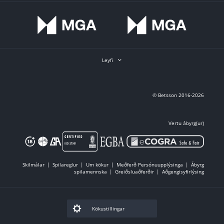
Leyfi
© Betsson 2016-2026
Vertu ábyrg(ur)
Skilmálar
Spilareglur
Um kökur
Meðferð Persónuupplýsinga
Ábyrg
spilamennska
Greiðsluaðferðir
Aðgengisyfirlýsing
Kökustillingar