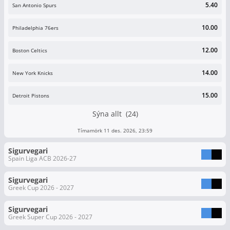
5.40
San Antonio Spurs
10.00
Philadelphia 76ers
12.00
Boston Celtics
14.00
New York Knicks
15.00
Detroit Pistons
Sýna allt (24)
Tímamörk 11 des. 2026, 23:59
Sigurvegari
Spain Liga ACB 2026-27
Sigurvegari
Greek Cup 2026 - 2027
Sigurvegari
Greek Super Cup 2026 - 2027