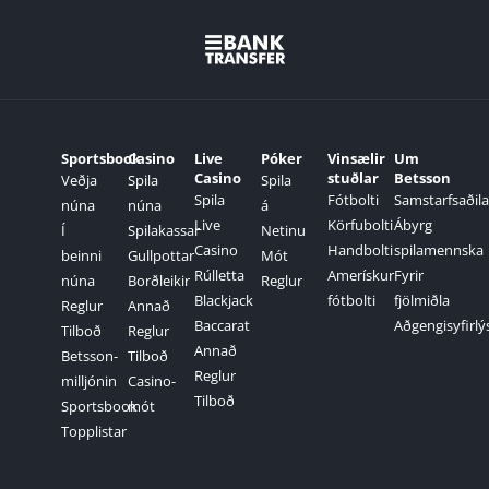
Sportsbook
Casino
Live
Póker
Vinsælir
Um
Casino
stuðlar
Betsson
Veðja
Spila
Spila
Spila
Fótbolti
Samstarfsaðila
núna
núna
á
Live
Körfubolti
Ábyrg
Í
Spilakassar
Netinu
Casino
Handbolti
spilamennska
beinni
Gullpottar
Mót
Rúlletta
Amerískur
Fyrir
núna
Borðleikir
Reglur
Blackjack
fótbolti
fjölmiðla
Reglur
Annað
Baccarat
Aðgengisyfirlý
Tilboð
Reglur
Annað
Betsson-
Tilboð
Reglur
milljónin
Casino-
Tilboð
Sportsbook
mót
Topplistar