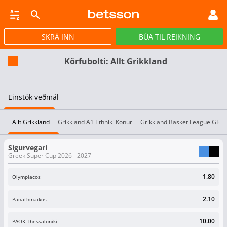
SKRÁ INN
BÚA TIL REIKNING
CASINO
GULLPOTTAR
PÓKER
TILBOÐ
VIRTUAL
STREY
Körfubolti: Allt Grikkland
Einstök veðmál
Allt Grikkland
Grikkland A1 Ethniki Konur
Grikkland Basket League GBL
Sigurvegari
Greek Super Cup 2026 - 2027
1.80
Olympiacos
2.10
Panathinaikos
10.00
PAOK Thessaloniki