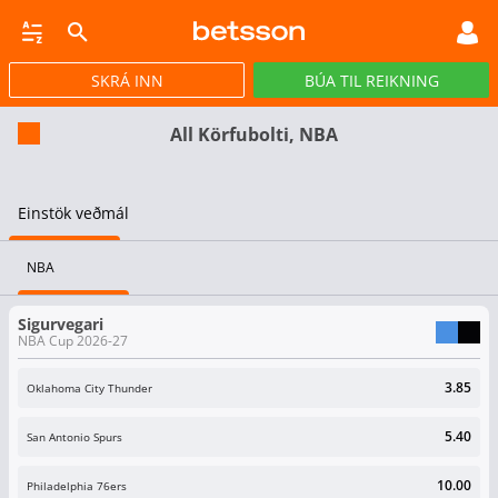
SKRÁ INN
BÚA TIL REIKNING
CASINO
GULLPOTTAR
PÓKER
TILBOÐ
VIRTUAL
STREY
All Körfubolti, NBA
Einstök veðmál
NBA
Sigurvegari
NBA Cup 2026-27
3.85
Oklahoma City Thunder
5.40
San Antonio Spurs
10.00
Philadelphia 76ers