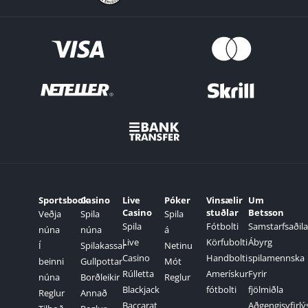
Sportsbook
Casino
Live
Póker
Vinsælir
Um
Casino
stuðlar
Betsson
Veðja
Spila
Spila
Spila
Fótbolti
Samstarfsaðila
núna
núna
á
Live
Körfubolti
Ábyrg
Í
Spilakassar
Netinu
Casino
Handbolti
spilamennska
beinni
Gullpottar
Mót
Rúlletta
Amerískur
Fyrir
núna
Borðleikir
Reglur
Blackjack
fótbolti
fjölmiðla
Reglur
Annað
Baccarat
Aðgengisyfirlý