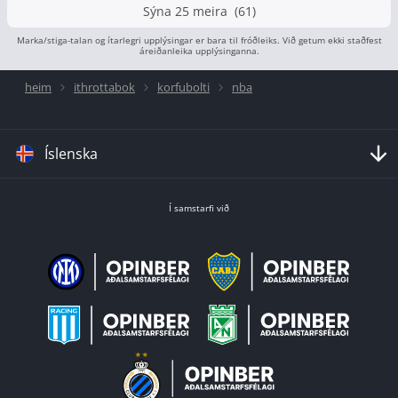
Sýna 25 meira (61)
Marka/stiga-talan og ítarlegri upplýsingar er bara til fróðleiks. Við getum ekki staðfest
áreiðanleika upplýsinganna.
heim
ithrottabok
korfubolti
nba
Íslenska
Í samstarfi við