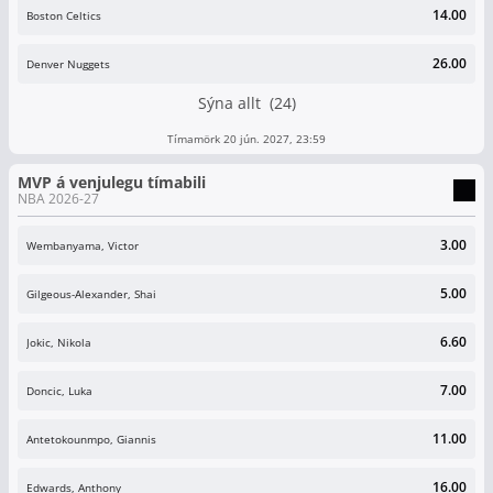
14.00
Boston Celtics
26.00
Denver Nuggets
Sýna allt (24)
Tímamörk 20 jún. 2027, 23:59
MVP á venjulegu tímabili
NBA 2026-27
3.00
Wembanyama, Victor
5.00
Gilgeous-Alexander, Shai
6.60
Jokic, Nikola
7.00
Doncic, Luka
11.00
Antetokounmpo, Giannis
16.00
Edwards, Anthony