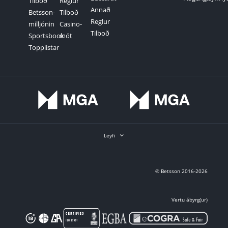
Tilboð
Reglur
Annað
Betsson-
Tilboð
Reglur
milljónin
Casino-
Tilboð
Sportsbook
mót
Topplistar
Leyfi
© Betsson 2016-2026
Vertu ábyrg(ur)