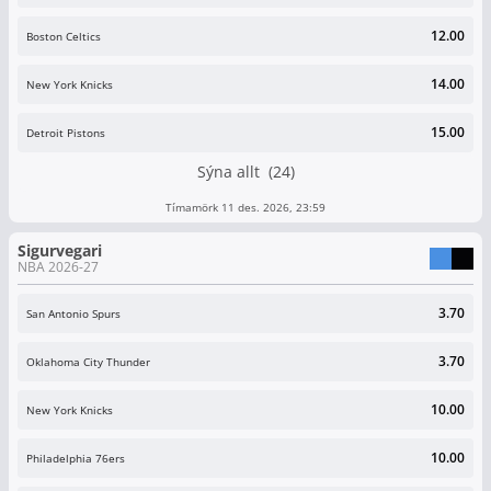
12.00
Boston Celtics
14.00
New York Knicks
15.00
Detroit Pistons
Sýna allt (24)
Tímamörk 11 des. 2026, 23:59
Sigurvegari
NBA 2026-27
3.70
San Antonio Spurs
3.70
Oklahoma City Thunder
10.00
New York Knicks
10.00
Philadelphia 76ers