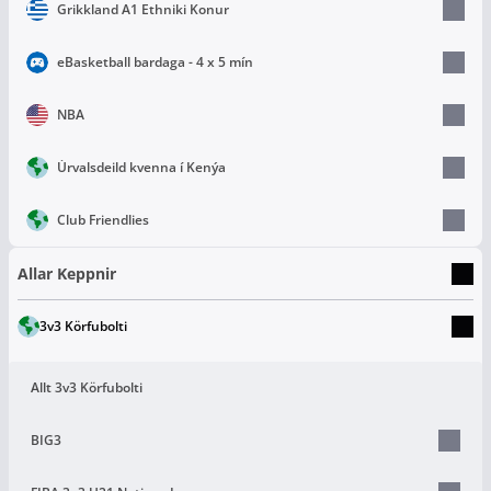
Grikkland A1 Ethniki Konur
eBasketball bardaga - 4 x 5 mín
NBA
Úrvalsdeild kvenna í Kenýa
Club Friendlies
Allar Keppnir
3v3 Körfubolti
Allt 3v3 Körfubolti
BIG3