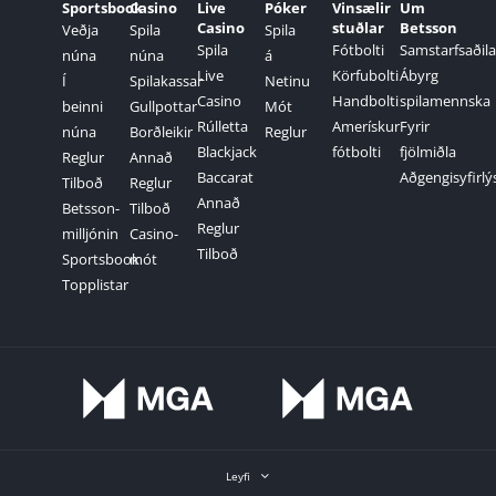
Sportsbook
Casino
Live
Póker
Vinsælir
Um
Casino
stuðlar
Betsson
Veðja
Spila
Spila
Spila
Fótbolti
Samstarfsaðila
núna
núna
á
Live
Körfubolti
Ábyrg
Í
Spilakassar
Netinu
Casino
Handbolti
spilamennska
beinni
Gullpottar
Mót
Rúlletta
Amerískur
Fyrir
núna
Borðleikir
Reglur
Blackjack
fótbolti
fjölmiðla
Reglur
Annað
Baccarat
Aðgengisyfirlý
Tilboð
Reglur
Annað
Betsson-
Tilboð
Reglur
milljónin
Casino-
Tilboð
Sportsbook
mót
Topplistar
Leyfi