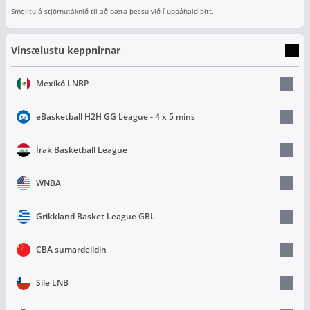
Smelltu á stjörnutáknið til að bæta þessu við í uppáhald þitt.
Vinsælustu keppnirnar
Mexíkó LNBP
eBasketball H2H GG League - 4 x 5 mins
Írak Basketball League
WNBA
Grikkland Basket League GBL
CBA sumardeildin
Síle LNB