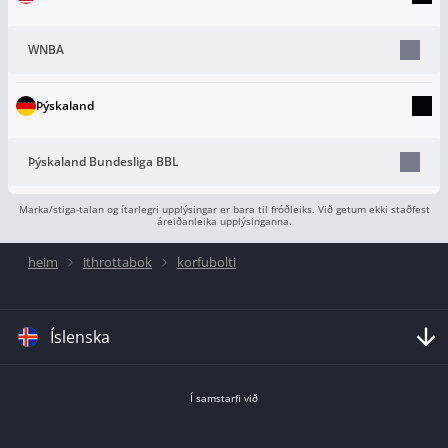
WNBA
Þýskaland
Þýskaland Bundesliga BBL
Marka/stiga-talan og ítarlegri upplýsingar er bara til fróðleiks. Við getum ekki staðfest
áreiðanleika upplýsinganna.
heim
ithrottabok
korfubolti
Íslenska
Í samstarfi við