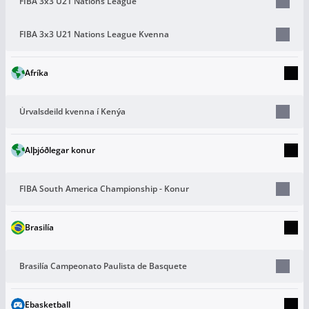
FIBA 3x3 U21 Nations League
FIBA 3x3 U21 Nations League Kvenna
Afríka
Úrvalsdeild kvenna í Kenýa
Alþjóðlegar konur
FIBA South America Championship - Konur
Brasilía
Brasilía Campeonato Paulista de Basquete
Ebasketball