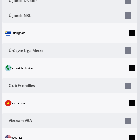
Uganda Division 1
Úganda NBL
Úrúgvæ
Úrúgvæ Liga Metro
Vináttuleikir
Club Friendlies
Víetnam
Víetnam VBA
WNBA