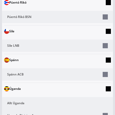
Púertó Ríkó
Púertó Ríkó BSN
Síle
Síle LNB
Spánn
Spánn ACB
Úganda
Allt Úganda