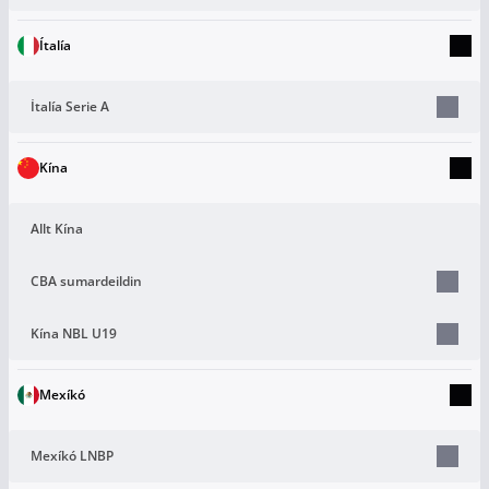
Ítalía
Ítalía Serie A
Kína
Allt Kína
CBA sumardeildin
Kína NBL U19
Mexíkó
Mexíkó LNBP