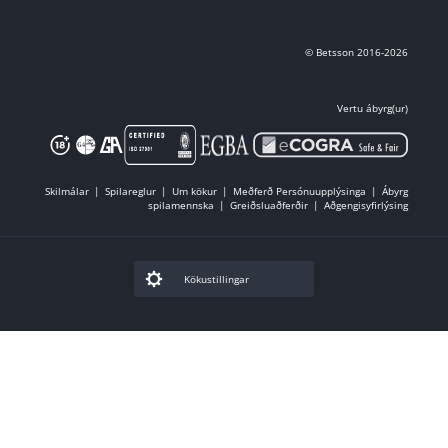
© Betsson 2016-2026
Vertu ábyrg(ur)
Skilmálar
Spilareglur
Um kökur
Meðferð Persónuupplýsinga
Ábyrg
spilamennska
Greiðsluaðferðir
Aðgengisyfirlýsing
Kökustillingar