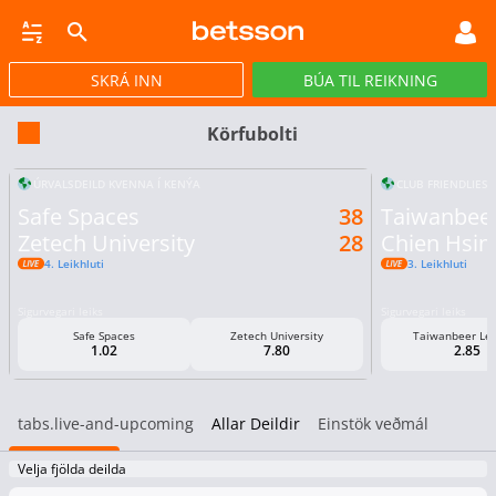
SKRÁ INN
BÚA TIL REIKNING
CASINO
GULLPOTTAR
PÓKER
TILBOÐ
VIRTUAL
STREY
Körfubolti
ÚRVALSDEILD KVENNA Í KENÝA
CLUB FRIENDLIES
Safe Spaces
38
Taiwanbee
Zetech University
28
Chien Hsin 
4. Leikhluti
3. Leikhluti
Sigurvegari leiks
Sigurvegari leiks
Safe Spaces
Zetech University
Taiwanbeer Le
1.02
7.80
2.85
tabs.live-and-upcoming
Allar Deildir
Einstök veðmál
Velja fjölda deilda