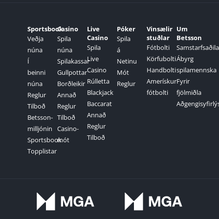
Sportsbook
Casino
Live
Póker
Vinsælir
Um
Casino
stuðlar
Betsson
Veðja
Spila
Spila
Spila
Fótbolti
Samstarfsaðila
núna
núna
á
Live
Körfubolti
Ábyrg
Í
Spilakassar
Netinu
Casino
Handbolti
spilamennska
beinni
Gullpottar
Mót
Rúlletta
Amerískur
Fyrir
núna
Borðleikir
Reglur
Blackjack
fótbolti
fjölmiðla
Reglur
Annað
Baccarat
Aðgengisyfirlý
Tilboð
Reglur
Annað
Betsson-
Tilboð
Reglur
milljónin
Casino-
Tilboð
Sportsbook
mót
Topplistar