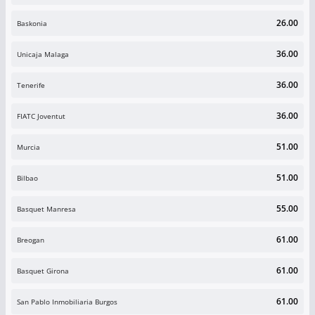
26.00
Baskonia
36.00
Unicaja Malaga
36.00
Tenerife
36.00
FIATC Joventut
51.00
Murcia
51.00
Bilbao
55.00
Basquet Manresa
61.00
Breogan
61.00
Basquet Girona
61.00
San Pablo Inmobiliaria Burgos