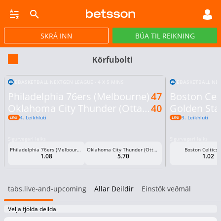
SKRÁ INN
BÚA TIL REIKNING
CASINO
GULLPOTTAR
PÓKER
TILBOÐ
VIRTUAL
STREY
Körfubolti
EBASKETBALL NEXTGEN LEAGUE - 4 X 5 MINS
EBASKETBALL NEX
Philadelphia 76ers (Melbourne)
47
Boston Celt
Oklahoma City Thunder (Ottawa)
40
Golden Sta
4. Leikhluti
3. Leikhluti
Sigurvegari leiks
Sigurvegari leiks
Philadelphia 76ers (Melbourne)
Oklahoma City Thunder (Ottawa)
Boston Celtics (
1.08
5.70
1.02
tabs.live-and-upcoming
Allar Deildir
Einstök veðmál
Velja fjölda deilda