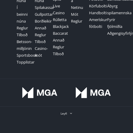
núna
núna
á
Live
Körfubolti
Ábyrg
Í
Spilakassar
Netinu
Casino
Handbolti
spilamennska
beinni
Gullpottar
Mót
Rúlletta
Amerískur
Fyrir
núna
Borðleikir
Reglur
Blackjack
fótbolti
fjölmiðla
Reglur
Annað
Baccarat
Aðgengisyfirlý
Tilboð
Reglur
Annað
Betsson-
Tilboð
Reglur
milljónin
Casino-
Tilboð
Sportsbook
mót
Topplistar
Leyfi