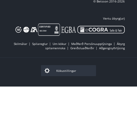
© Betsson 2016-2026
Vertu ábyrg(ur)
Skilmálar
Spilareglur
Um kökur
Meðferð Persónuupplýsinga
Ábyrg
spilamennska
Greiðsluaðferðir
Aðgengisyfirlýsing
Kökustillingar