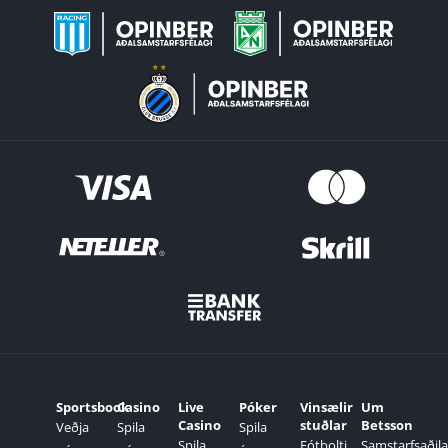
Sportsbook
Casino
Live
Póker
Vinsælir
Um
Casino
stuðlar
Betsson
Veðja
Spila
Spila
Spila
Fótbolti
Samstarfsaðila