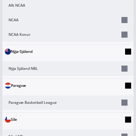
Allt NCAA
NCAA
NCAA Konur
Nýja-Sjáland
Nýja Sjáland NBL
Paragvæ
Paragvæ Basketball League
Síle