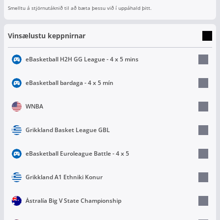
Smelltu á stjörnutáknið til að bæta þessu við í uppáhald þitt.
Vinsælustu keppnirnar
eBasketball H2H GG League - 4 x 5 mins
eBasketball bardaga - 4 x 5 mín
WNBA
Grikkland Basket League GBL
eBasketball Euroleague Battle - 4 x 5
Grikkland A1 Ethniki Konur
Ástralía Big V State Championship