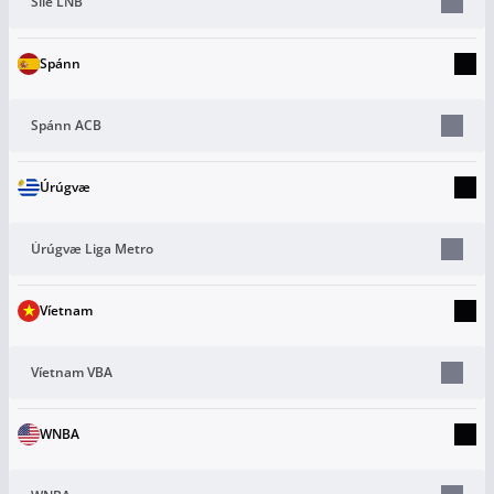
Síle LNB
Spánn
Spánn ACB
Úrúgvæ
Úrúgvæ Liga Metro
Víetnam
Víetnam VBA
WNBA