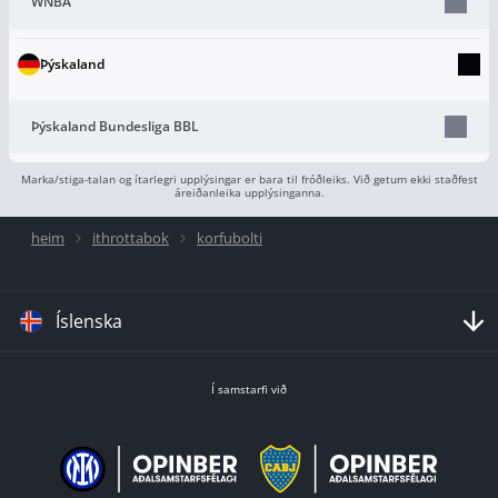
WNBA
Þýskaland
Þýskaland Bundesliga BBL
Marka/stiga-talan og ítarlegri upplýsingar er bara til fróðleiks. Við getum ekki staðfest
áreiðanleika upplýsinganna.
heim
ithrottabok
korfubolti
Íslenska
Í samstarfi við