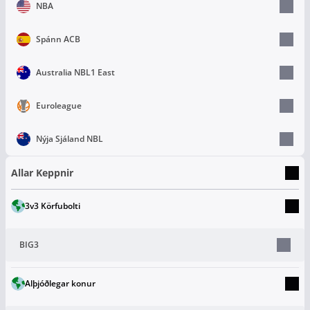
NBA
Spánn ACB
Australia NBL1 East
Euroleague
Nýja Sjáland NBL
Allar Keppnir
3v3 Körfubolti
BIG3
Alþjóðlegar konur