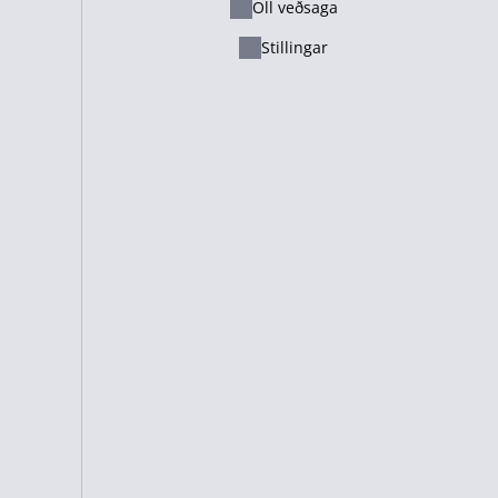
l fróðleiks. Við getum ekki staðfest áreiðanleika upplýsinganna.
Öll veðsaga
Ελληνικά
Stillingar
Русский - Казахстан
lgdu okkur á
Lietuvių
Italiano
Français
samstarfi við
Suomi
Cameroon