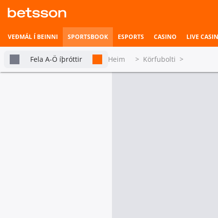
VEÐMÁL Í BEINNI
SPORTSBOOK
ESPORTS
CASINO
LIVE CASI
Fela A-Ö íþróttir
Heim
>
Körfubolti
>
All Körfubolti, Úrúgvæ
Betsson Milljónin
Topplistar
tabs.live-and-upcoming
Mót
Heimili íþrótta
Sigurvegari leiks (FRL meðtalin)
Veðmál í beinni
Væntanlegt í dag
Hefst fljótlega
Úrúgvæ Liga Metro
Sigurvegari l
CS Deportivo Sayago
CS Dep
CA Stockolmo
Esports