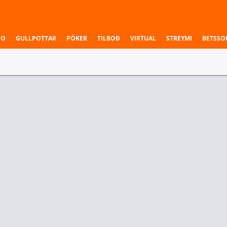
NO
GULLPOTTAR
PÓKER
TILBOÐ
VIRTUAL
STREYMI
BETSSO
 & Deildir
Stigadreifing (FRL meðtalin)
Heildarfjöldi stiga (FRL meðtalin)
Sigurvega
eiks
Forgjöf
ortivo Sayago
CA Stockolmo
CS Deportivo Sayago
+1.5
CA S
1.91
1.70
1.84