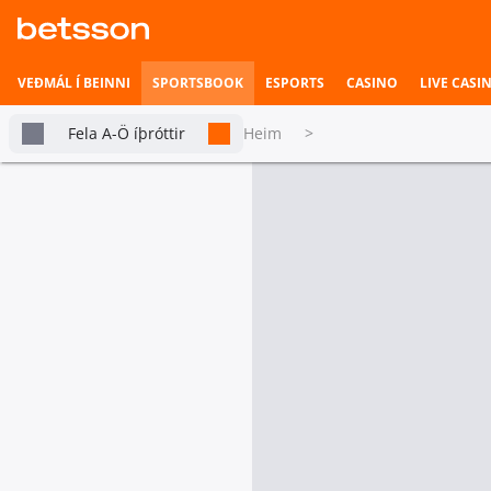
VEÐMÁL Í BEINNI
SPORTSBOOK
ESPORTS
CASINO
LIVE CASI
Fela A-Ö íþróttir
Heim
>
Körfubolti
Betsson Milljónin
Topplistar
WNBA
New York Liberty
Las Vegas Aces
Heimili íþrótta
Veðmál í beinni
Sigurvegari leiks
New York Liberty
Hefst fljótlega
1.22
Esports
tabs.live-and-upcoming
Alla