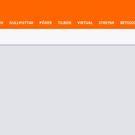
NO
GULLPOTTAR
PÓKER
TILBOÐ
VIRTUAL
STREYMI
BETSSO
WNBA
Washington Mystics
Phoenix Mercury
Sigurvegari leiks
Las Vegas Aces
Washington Mystics
Phoenix Mercury
4.05
1.75
2.02
r Deildir
Einstök veðmál