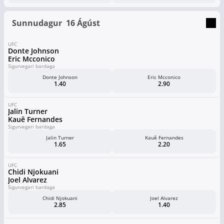
Sunnudagur
16 Ágúst
UFC
Donte Johnson
Eric Mcconico
Sigurvegari bardaga
Donte Johnson
Eric Mcconico
1.40
2.90
UFC
Jalin Turner
Kauê Fernandes
Sigurvegari bardaga
Jalin Turner
Kauê Fernandes
1.65
2.20
UFC
Chidi Njokuani
Joel Alvarez
Sigurvegari bardaga
Chidi Njokuani
Joel Alvarez
2.85
1.40