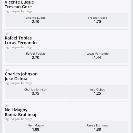
Vicente Luque
Tresean Gore
Sigurvegari bardaga
Vicente Luque
Tresean Gore
2.10
1.70
UFC
Rafael Tobias
Lucas Fernando
Sigurvegari bardaga
Rafael Tobias
Lucas Fernando
2.70
1.44
UFC
Charles Johnson
Jose Ochoa
Sigurvegari bardaga
Charles Johnson
Jose Ochoa
3.75
1.25
UFC
Neil Magny
Ramiz Brahimaj
Sigurvegari bardaga
Neil Magny
Ramiz Brahimaj
1.88
1.88