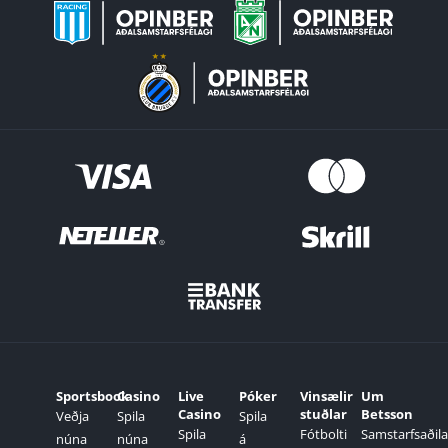
Sportsbook
Casino
Live
Póker
Vinsælir
Um
Casino
stuðlar
Betsson
Veðja
Spila
Spila
Spila
Fótbolti
Samstarfsaðila
núna
núna
á