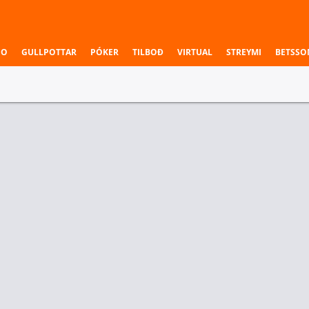
NO
GULLPOTTAR
PÓKER
TILBOÐ
VIRTUAL
STREYMI
BETSSO
ÁSTRALÍA NBL1 NORTH
60
Gold Coast Rollers
33
65
Ipswich
21
2. Leikhluti
Sigurvegari leiks
X Road Warriors
Gold Coast Rollers
Ipswich
1.12
-
8.00
r Deildir
Einstök veðmál