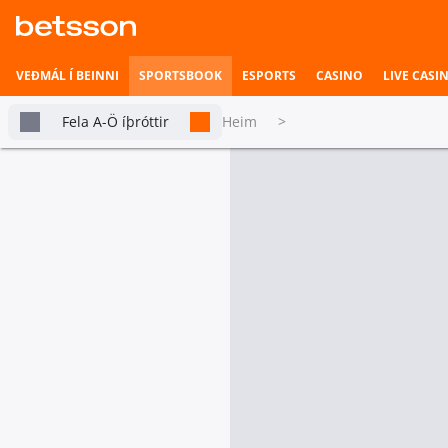
VEÐMÁL Í BEINNI
SPORTSBOOK
ESPORTS
CASINO
LIVE CASI
Fela A-Ö íþróttir
Heim
>
Körfubolti
Betsson Milljónin
Topplistar
FILLIPPSEYJAR GOVERNOR'S CUP
Columbian Dyip
NLEX Road Warriors
Heimili íþrótta
3. Leikhluti
Veðmál í beinni
Sigurvegari leiks
Columbian Dyip
NLE
Hefst fljótlega
4.80
Esports
tabs.live-and-upcoming
Alla