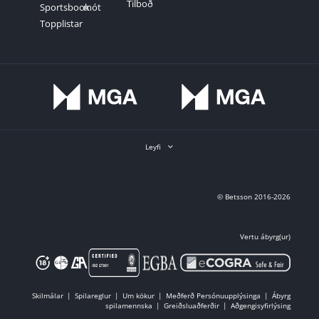
Tilboð
Sportsbook
mót
Topplistar
Leyfi
© Betsson 2016-2026
Vertu ábyrg(ur)
Skilmálar
Spilareglur
Um kökur
Meðferð Persónuupplýsinga
Ábyrg
spilamennska
Greiðsluaðferðir
Aðgengisyfirlýsing