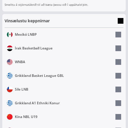
Smelltu á stjörnutáknið til að bæta þessu við í uppáhald þitt.
Vinsælustu keppnirnar
Mexíkó LNBP
Írak Basketball League
WNBA
Grikkland Basket League GBL
Síle LNB
Grikkland A1 Ethniki Konur
Kína NBL U19