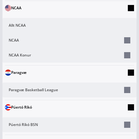
NCAA
Allt NCAA
NCAA
NCAA Konur
Paragvæ
Paragvæ Basketball League
Púertó Ríkó
Púertó Ríkó BSN