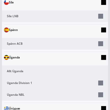
Síle
Síle LNB
Spánn
Spánn ACB
Úganda
Allt Úganda
Uganda Division 1
Úganda NBL
Úrúgvæ