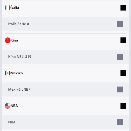
Ítalía
Ítalía Serie A
Kína
Kína NBL U19
Mexíkó
Mexíkó LNBP
NBA
NBA