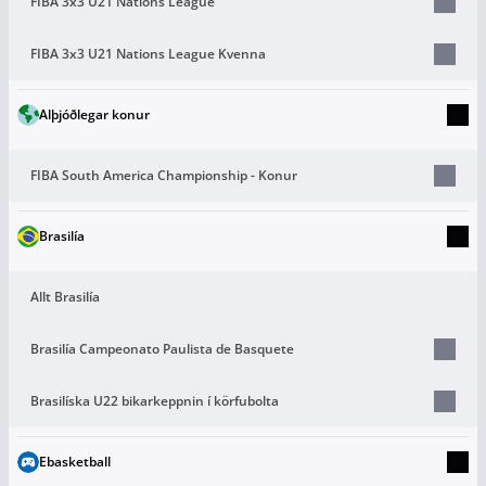
FIBA 3x3 U21 Nations League
FIBA 3x3 U21 Nations League Kvenna
Alþjóðlegar konur
FIBA South America Championship - Konur
Brasilía
Allt Brasilía
Brasilía Campeonato Paulista de Basquete
Brasilíska U22 bikarkeppnin í körfubolta
Ebasketball