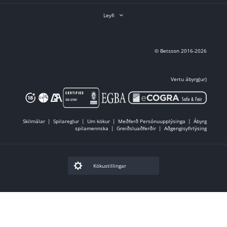
Leyfi
© Betsson 2016-2026
Vertu ábyrg(ur)
Skilmálar
Spilareglur
Um kökur
Meðferð Persónuupplýsinga
Ábyrg
spilamennska
Greiðsluaðferðir
Aðgengisyfirlýsing
Kökustillingar