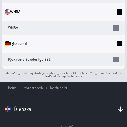
WNBA
WNBA
Þýskaland
Þýskaland Bundesliga BBL
Marka/stiga-talan og ítarlegri upplýsingar er bara til fróðleiks. Við getum ekki staðfest
áreiðanleika upplýsinganna.
heim
ithrottabok
korfubolti
Íslenska
Í samstarfi við