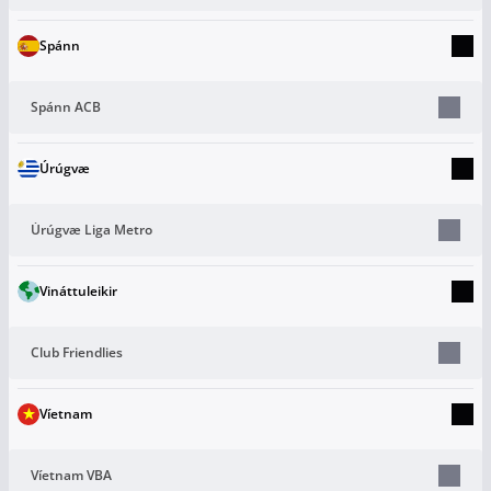
Spánn
Spánn ACB
Úrúgvæ
Úrúgvæ Liga Metro
Vináttuleikir
Club Friendlies
Víetnam
Víetnam VBA