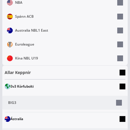
NBA
Spánn ACB
Australia NBL1 East
Euroleague
Kína NBL U19
Allar Keppnir
3v3 Körfubolti
BIG3
Ástralía