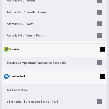
Ástralía NBL1 South
Ástralía NBL1 South - Konur
Ástralía NBL1 West
Ástralía NBL1 West - Konur
Brasilía
Brasilía Campeonato Paulista de Basquete
Ebasketball
Allt Ebasketball
eBasketball Euroleague Battle - 4 x 5