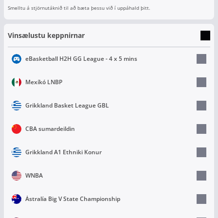
Smelltu á stjörnutáknið til að bæta þessu við í uppáhald þitt.
Vinsælustu keppnirnar
eBasketball H2H GG League - 4 x 5 mins
Mexíkó LNBP
Grikkland Basket League GBL
CBA sumardeildin
Grikkland A1 Ethniki Konur
WNBA
Ástralía Big V State Championship