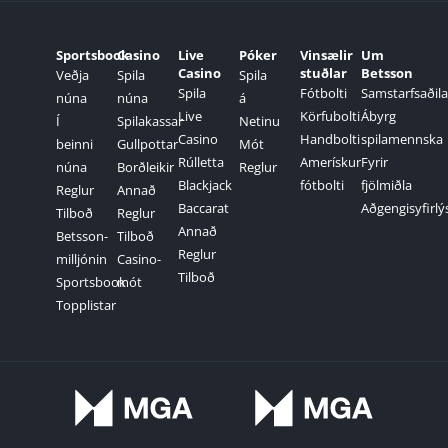
Sportsbook
Casino
Live
Póker
Vinsælir
Um
Casino
stuðlar
Betsson
Veðja
Spila
Spila
Spila
Fótbolti
Samstarfsaðila
núna
núna
á
Live
Körfubolti
Ábyrg
Í
Spilakassar
Netinu
Casino
Handbolti
spilamennska
beinni
Gullpottar
Mót
Rúlletta
Amerískur
Fyrir
núna
Borðleikir
Reglur
Blackjack
fótbolti
fjölmiðla
Reglur
Annað
Baccarat
Aðgengisyfirlý
Tilboð
Reglur
Annað
Betsson-
Tilboð
Reglur
milljónin
Casino-
Tilboð
Sportsbook
mót
Topplistar