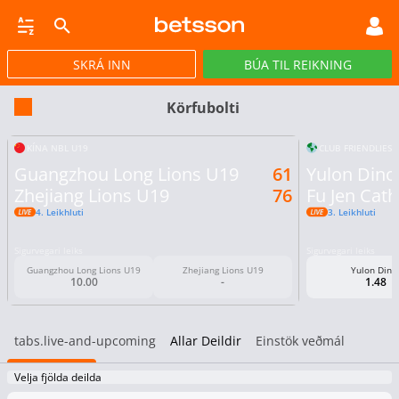
SKRÁ INN
BÚA TIL REIKNING
CASINO
GULLPOTTAR
PÓKER
TILBOÐ
VIRTUAL
STREY
Körfubolti
KÍNA NBL U19
CLUB FRIENDLIES
Guangzhou Long Lions U19
61
Yulon Dino
Zhejiang Lions U19
76
Fu Jen Cath
4. Leikhluti
3. Leikhluti
Sigurvegari leiks
Sigurvegari leiks
Guangzhou Long Lions U19
Zhejiang Lions U19
Yulon Dino
10.00
-
1.48
tabs.live-and-upcoming
Allar Deildir
Einstök veðmál
Velja fjölda deilda