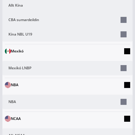
Allt Kína
CBA sumardeildin
Kína NBL U19
Mexíkó
Mexíkó LNBP
NBA
NBA
NCAA